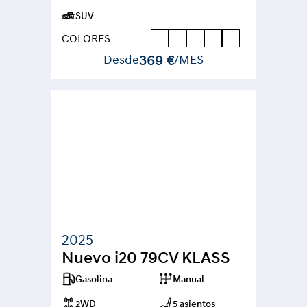
SUV
COLORES
Desde
369 €
/MES
2025
Nuevo i20 79CV KLASS
Gasolina
Manual
2WD
5 asientos