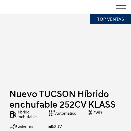
Hogar
Mostra
Nuevo TUCSON Híbrido enchufable 252CV KLASS
TOP VENTAS
Nuevo TUCSON Híbrido
enchufable 252CV KLASS
Híbrido 
2WD
Automático
enchufable
5 asientos
SUV