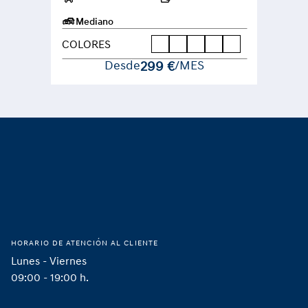
Mediano
COLORES
Desde
299 €
/MES
Footer
Hogar
HORARIO DE ATENCIÓN AL CLIENTE
Lunes - Viernes
09:00 - 19:00 h.