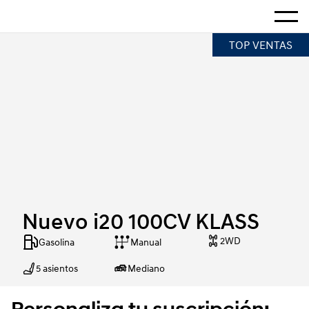
Hogar
Mostra
Nuevo i20 100CV KLASS
TOP VENTAS
Nuevo i20 100CV KLASS
2WD
Gasolina
Manual
5 asientos
Mediano
Personaliza tu suscripción: