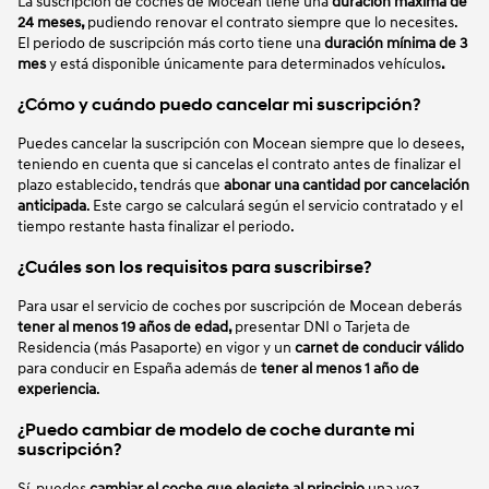
La suscripción de coches de Mocean tiene una
duración máxima de
24 meses,
pudiendo renovar el contrato siempre que lo necesites.
El periodo de suscripción más corto tiene una
duración mínima de 3
mes
y está disponible únicamente para determinados vehículos
.
¿Cómo y cuándo puedo cancelar mi suscripción?
Puedes cancelar la suscripción con Mocean siempre que lo desees,
teniendo en cuenta que si cancelas el contrato antes de finalizar el
plazo establecido, tendrás que
abonar una cantidad por cancelación
anticipada
. Este cargo se calculará según el servicio contratado y el
tiempo restante hasta finalizar el periodo.
¿Cuáles son los requisitos para suscribirse?
Para usar el servicio de coches por suscripción de Mocean deberás
tener al menos 19 años de edad,
presentar DNI o Tarjeta de
Residencia (más Pasaporte) en vigor y un
carnet de conducir válido
para conducir en España además de
tener al menos 1 año de
experiencia
.
¿Puedo cambiar de modelo de coche durante mi
suscripción?
Sí, puedes
cambiar el coche que elegiste al principio
una vez