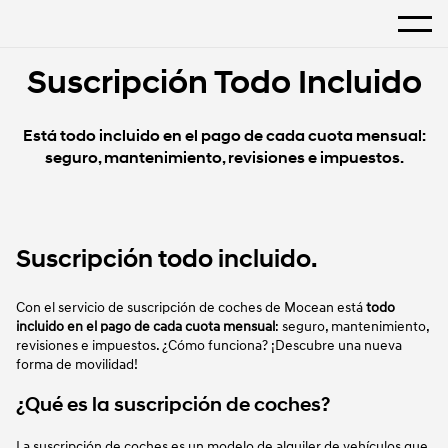
Hogar
Mostra
¿Qué son los coches por suscripción y cómo funcionan?
Suscripción Todo Incluido
Está todo incluido en el pago de cada cuota mensual:
seguro, mantenimiento, revisiones e impuestos.
Suscripción todo incluido.
Con el servicio de suscripción de coches de Mocean está
todo
incluido en el pago de cada cuota mensual
: seguro, mantenimiento,
revisiones e impuestos. ¿Cómo funciona? ¡Descubre una nueva
forma de movilidad!
¿Qué es la suscripción de coches?
La suscripción de coches es un modelo de alquiler de vehículos que