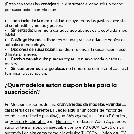
¡Estas son todas las
ventajas
que disfrutarás al conducir un coche
por suscripción con Mocean!
Todo incluido:
la mensualidad incluye todos los gastos, excepto
el combustible, multas y peajes.
Sin entrada:
la primera cantidad que abones es la cuota del mes
inicial.
Catálogo Hyundai:
dispones de una gran variedad de vehículos
actuales donde elegir.
Opciones de suscripción:
puedes prolongar la suscripción desde
3 hasta 24 meses.
Cambio de vehículo
: puedes coger un nuevo modelo cada 6
meses.
Sin compromiso a largo plazo:
no tienes que comprar el coche al
terminar la suscripción.
¿Qué modelos están disponibles para la
suscripción?
En Mocean dispones de una
gran variedad de modelos Hyundai
con
características diferentes. Puedes alquilar un
coche de motor de
combusión
(diésel o gasolina), un
Mild Hybrid
, un
Híbrido Eléctrico
,
un
Híbrido Enchufable
o un
Eléctrico
si lo deseas. Además, puedes
suscribirte a una opción asequible como el
i10 66CV KLASS
o a un
automóvil de alta cama como el exclusivo
TUCSON Híbrido 230 CV