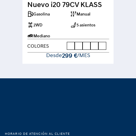
Nuevo i20 79CV KLASS
Gasolina
Manual
2WD
5 asientos
Mediano
COLORES
Desde
299 €
/MES
Footer
Hogar
HORARIO DE ATENCIÓN AL CLIENTE