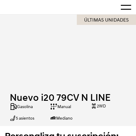
Hogar
Mostra
Nuevo i20 79CV N LINE
ÚLTIMAS UNIDADES
Nuevo i20 79CV N LINE
2WD
Gasolina
Manual
5 asientos
Mediano
Personaliza tu suscripción: