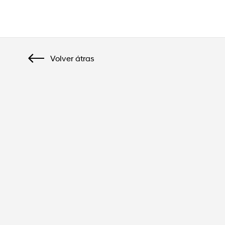
Hogar
Nuevo i20 Híbrido 100CV KLASS
Volver átras